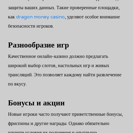
защиты ваших данных. Такие проверенные площадки,
как
dragon money casino
, уделяют особое внимание
безопасности игроков.
Разнообразие игр
Качественное онлайн-казино должно предлагать
широкий выбор слотов, настольных игр и живых
трансляций. Это позволяет каждому найти развлечение
по вкусу.
Бонусы и акции
Новые игроки часто получают приветственные бонусы,
фриспины и другие награды. Однако обязательно
изучите условия их получения и отыгрыша.