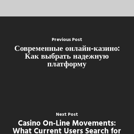
Previous Post
Современные онлайн-казино:
Как выбрать надежную
платформу
Next Post
Casino On-Line Movements:
What Current Users Search for