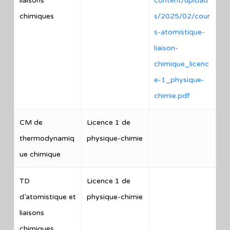
liaisons
content/upload
chimiques
s/2025/02/cour
s-atomistique-
liaison-
chimique_licenc
e-1_physique-
chimie.pdf
CM de
Licence 1 de
thermodynamiq
physique-chimie
ue chimique
TD
Licence 1 de
d’atomistique et
physique-chimie
liaisons
chimiques