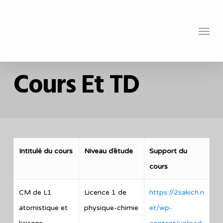
Skip
to
Menu
main
content
Cours Et TD
Intitulé du cours
Niveau d’étude
Support du
cours
CM de L1
Licence 1 de
https://2sakich.n
atomistique et
physique-chimie
et/wp-