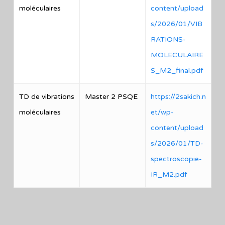
moléculaires
content/upload
s/2026/01/VIB
RATIONS-
MOLECULAIRE
S_M2_final.pdf
TD de vibrations
Master 2 PSQE
https://2sakich.n
moléculaires
et/wp-
content/upload
s/2026/01/TD-
spectroscopie-
IR_M2.pdf