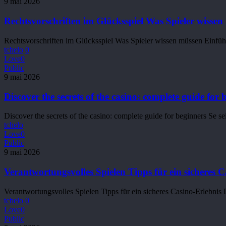
im
9 mai 2026
Glücksspiel
Was
Rechtsvorschriften im Glücksspiel Was Spieler wissen
Spieler
wissen
Rechtsvorschriften im Glücksspiel Was Spieler wissen müssen Einfüh
müssen
tchelo
0
Love
0
Discover
Public
the
9 mai 2026
secrets
of
Discover the secrets of the casino: complete guide for 
the
casino:
Discover the secrets of the casino: complete guide for beginners Se
complete
tchelo
guide
Love
0
for
Verantwortungsvolles
Public
beginners
Spielen
9 mai 2026
Se
Tipps
sei
für
Verantwortungsvolles Spielen Tipps für ein sicheres C
nuovo
ein
nel
sicheres
Verantwortungsvolles Spielen Tipps für ein sicheres Casino-Erlebni
mondo
Casino-
tchelo
0
dei
Erlebnis
Love
0
casinò,
Les
Public
sia