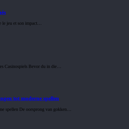
hés
e le jeu et son impact…
 des Casinospiels Bevor du in die…
ingen tot moderne spellen
erne spellen De oorsprong van gokken…