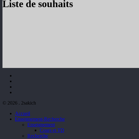
Liste de souhaits
facebook
youtube
phone
email
© 2026 . 2sakich
Close
Accueil
Menu
Enseignement-Recherche
Enseignement
Cours et TD
Recherche