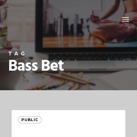
Skip
to
Menu
main
content
TAG
Bass Bet
Navigoi
PUBLIC
uhkapelimaailmassa
asiantuntevilla