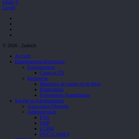
tchelo
0
Love
0
facebook
youtube
phone
email
© 2026 . 2sakich
Close
Accueil
Menu
Enseignement-Recherche
Enseignement
Cours et TD
Recherche
Mémoires de master et de thèse
Publications
Evènements Scientifiques
Société et Administration
Association/Mutuelle
Administration
ENS
SSIP
LCRM
OUC-CAMES