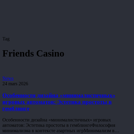
Tag
Friends Casino
Особенности
News
дизайна
24 mars 2026
«минималистичных»
игровых
Особенности дизайна «минималистичных»
автоматов:
игровых автоматов: Эстетика простоты в
Эстетика
гемблинге
простоты
в
Особенности дизайна «минималистичных» игровых
гемблинге
автоматов: Эстетика простоты в гемблингеФилософия
минимализма в контексте азартных игрМинимализм в…