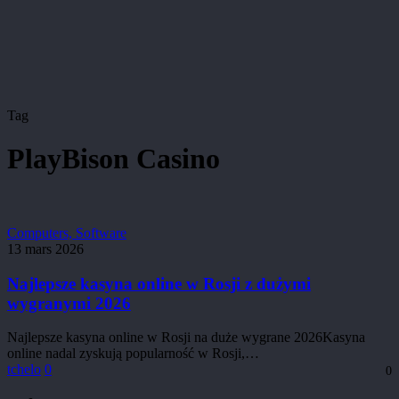
Tag
PlayBison Casino
Najlepsze
Computers, Software
kasyna
13 mars 2026
online
w
Najlepsze kasyna online w Rosji z dużymi
Rosji
wygranymi 2026
z
dużymi
Najlepsze kasyna online w Rosji na duże wygrane 2026Kasyna
wygranymi
online nadal zyskują popularność w Rosji,…
2026
tchelo
0
0
facebook