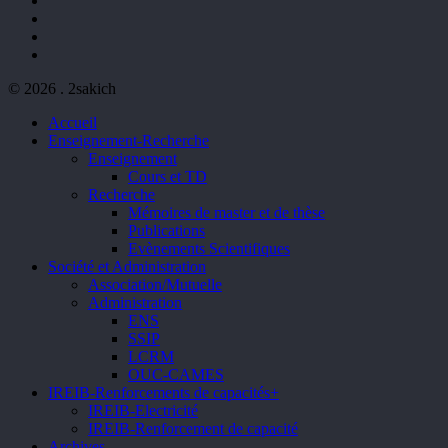
youtube
phone
email
© 2026 . 2sakich
Close
Accueil
Menu
Enseignement-Recherche
Enseignement
Cours et TD
Recherche
Mémoires de master et de thèse
Publications
Evènements Scientifiques
Société et Administration
Association/Mutuelle
Administration
ENS
SSIP
LCRM
OUC-CAMES
IREIB-Renforcements de capacités+
IREIB-Electricité
IREIB-Renforcement de capacité
Archives