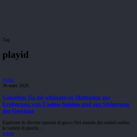
Tag
playid
Genießen
Public
Sie
30 mars 2026
die
ultimativen
Genießen Sie die ultimativen Methoden zur
Methoden
Eroberung von Casino-Spielen und zur Steigerung
zur
der Gewinne
Eroberung
von
Esplorare le diverse opzioni di gioco Nel mondo dei casinò online,
Casino-
la varietà di giochi…
Spielen
tchelo
und