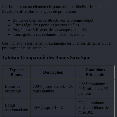
Les bonus sont un élément clé pour attirer et fidéliser les joueurs.
SavaSpin offre plusieurs types de promotions :
Bonus de bienvenue attractif sur le premier dépôt
Offres régulières pour les joueurs fidèles
Programme VIP avec des avantages exclusifs
Tours gratuits sur certaines machines à sous
Ces incitations permettent d’augmenter les chances de gains tout en
prolongeant le plaisir de jeu.
Tableau Comparatif des Bonus SavaSpin
Type de
Conditions
Description
Bonus
Principales
Dépôt minimum
Bonus de
100% jusqu’à 200€ + 50
20€, mise max 5€
bienvenue
tours gratuits
par tour
Dépôt minimum
Bonus
50% jusqu’à 100€
30€, conditions de
hebdomadaire
mise 30x