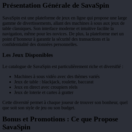
Présentation Générale de SavaSpin
SavaSpin est une plateforme de jeux en ligne qui propose une large
gamme de divertissements, allant des machines à sous aux jeux de
table classiques. Son interface moderne et intuitive facilite la
navigation, même pour les novices. De plus, la plateforme met un
point d’honneur à garantir la sécurité des transactions et la
confidentialité des données personnelles.
Les Jeux Disponibles
Le catalogue de SavaSpin est particulièrement riche et diversifié :
Machines à sous vidéo avec des thèmes variés
Jeux de table : blackjack, roulette, baccarat
Jeux en direct avec croupiers réels
Jeux de loterie et cartes à gratter
Cette diversité permet à chaque joueur de trouver son bonheur, quel
que soit son style de jeu ou son budget.
Bonus et Promotions : Ce que Propose
SavaSpin