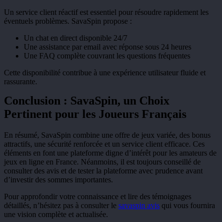
Un service client réactif est essentiel pour résoudre rapidement les
éventuels problèmes. SavaSpin propose :
Un chat en direct disponible 24/7
Une assistance par email avec réponse sous 24 heures
Une FAQ complète couvrant les questions fréquentes
Cette disponibilité contribue à une expérience utilisateur fluide et
rassurante.
Conclusion : SavaSpin, un Choix
Pertinent pour les Joueurs Français
En résumé, SavaSpin combine une offre de jeux variée, des bonus
attractifs, une sécurité renforcée et un service client efficace. Ces
éléments en font une plateforme digne d’intérêt pour les amateurs de
jeux en ligne en France. Néanmoins, il est toujours conseillé de
consulter des avis et de tester la plateforme avec prudence avant
d’investir des sommes importantes.
Pour approfondir votre connaissance et lire des témoignages
détaillés, n’hésitez pas à consulter le
savaspin avis
qui vous fournira
une vision complète et actualisée.