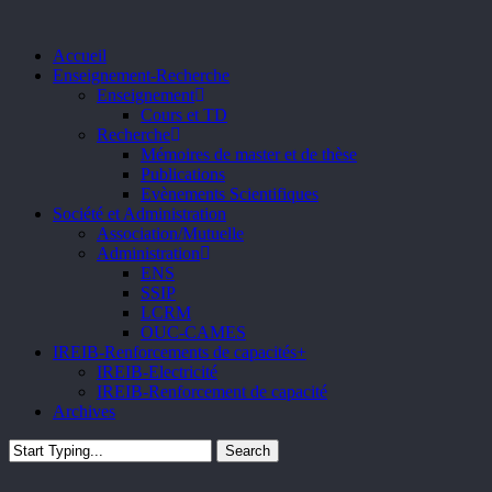
Skip
to
Menu
Accueil
main
Enseignement-Recherche
content
Enseignement
Cours et TD
Recherche
Mémoires de master et de thèse
Publications
Evènements Scientifiques
Société et Administration
Association/Mutuelle
Administration
ENS
SSIP
LCRM
OUC-CAMES
IREIB-Renforcements de capacités+
IREIB-Electricité
IREIB-Renforcement de capacité
Archives
Search
Close
Search