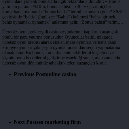
oyunculara yönelik bonuslarla ilgili reklamlarla doludur: « Bonus –
yatırılan paranın %10’u, bonus bahisi – x30. » Çevrimiçi bir
kumarhane oyununda “bonus bahisi” terimi ne anlama gelir? Sözlük
çevirisinde “bahis” (İngilizce “Bahis”) kelimesi “bahse girmek,
bahis oynamak, oynamak” anlamına gelir. “Bonus bahisi” terimi…
Ücretsiz oyun, çok çeşitli casino oyunlarının kapılarını açan çok
yönlü bir para yatırma bonusudur. Oyuncular belirli miktarda
ücretsiz oyun kredisi alarak slotlar, masa oyunları ve hatta canlı
krupiye oyunları gibi çeşitli oyunlar arasından seçim yapmalarına
olanak tanır. Bu bonus, kumarhanenin tekliflerini keşfetme ve
kişinin oyun becerilerini geliştirme esnekliği sunar, aynı zamanda
ücretsiz oyun döneminde tahakkuk eden kazançları korur.
Previous Post
online casino
Next Post
seo marketing firm