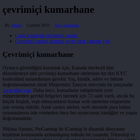
çevrimiçi kumarhane
By
tchelo
5 juillet 2025
No Comments
Canlı krupiyeli çevrimiçi casino
Çevrimiçi casino ücretsiz oyun para yatırma yok
Çevrimiçi kumarhane
Oyuncu güvenliğini korumak için, Kanada merkezli tüm
düzenlemeye tabi çevrimiçi kumarhane sitelerinin bir dizi KYC
kontrolünü tamamlaması gerekir. Yaş, kimlik, adres ve ödeme
doğrulamalarının tümü Müşterinizi Tanıyın sürecinin bir parçasıdır
1win giris yap
. Daha önce, kumarhane sahiplerinin yeni
müşterilerden gerekli belgeleri istemek için 72 saati vardı, ancak bu
küçük boşluk, reşit olmayanların kumar web sitelerine erişmesine
izin vermiş olabilir. Artık casino siteleri, web sitesinde para bahisi
oynamalarına izin vermeden önce her oyuncunun kimliğini ve yaşını
doğrulamalıdır.
Nikitaa Ajmani, PieGaming’de iGaming’in dinamik dünyasını
keşfetme konusunda uzmanlaşmış tutkulu bir yazardır. Teknoloji ve