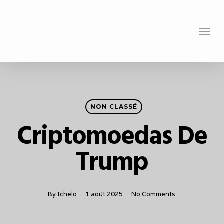
Skip
to
Menu
main
content
NON CLASSÉ
Criptomoedas De
Trump
By
tchelo
1 août 2025
No Comments