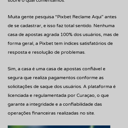
sobre o qual comentamos.
Muita gente pesquisa “Pixbet Reclame Aqui” antes
de se cadastrar, e isso faz total sentido. Nenhuma
casa de apostas agrada 100% dos usuários, mas de
forma geral, a Pixbet tem índices satisfatórios de
resposta e resolução de problemas.
Sim, a casa é uma casa de apostas confiável e
segura que realiza pagamentos conforme as
solicitações de saque dos usuários. A plataforma é
licenciada e regulamentada por Curaçao, o que
garante a integridade e a confiabilidade das
operações financeiras realizadas no site.