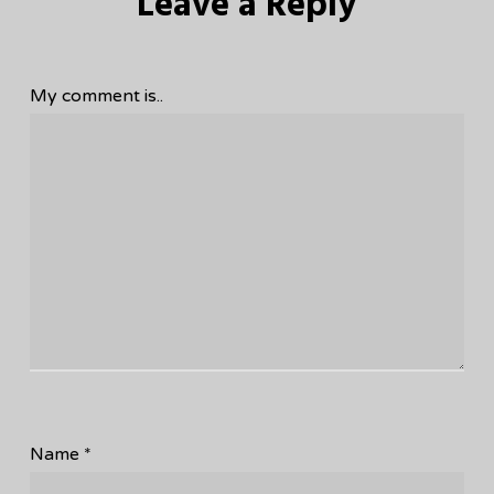
Leave a Reply
My comment is..
Name
*