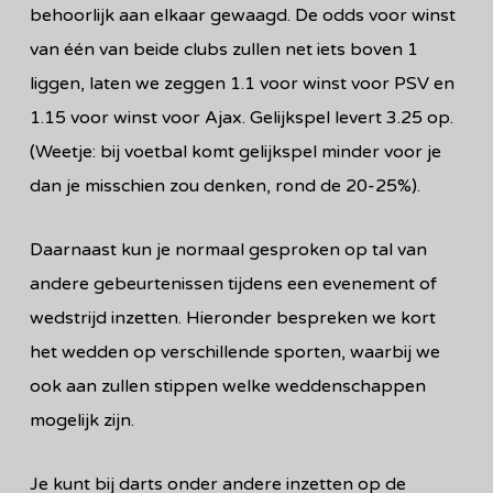
behoorlijk aan elkaar gewaagd. De odds voor winst
van één van beide clubs zullen net iets boven 1
liggen, laten we zeggen 1.1 voor winst voor PSV en
1.15 voor winst voor Ajax. Gelijkspel levert 3.25 op.
(Weetje: bij voetbal komt gelijkspel minder voor je
dan je misschien zou denken, rond de 20-25%).
Daarnaast kun je normaal gesproken op tal van
andere gebeurtenissen tijdens een evenement of
wedstrijd inzetten. Hieronder bespreken we kort
het wedden op verschillende sporten, waarbij we
ook aan zullen stippen welke weddenschappen
mogelijk zijn.
Je kunt bij darts onder andere inzetten op de