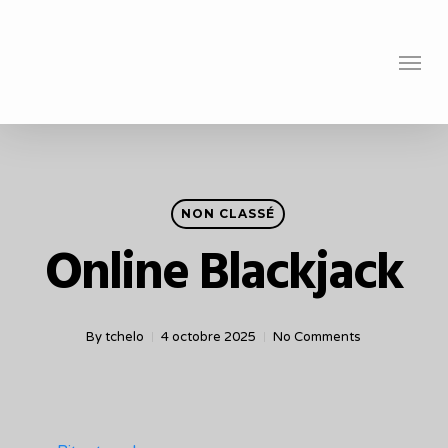
Skip
to
Menu
main
content
NON CLASSÉ
Online Blackjack
By
tchelo
4 octobre 2025
No Comments