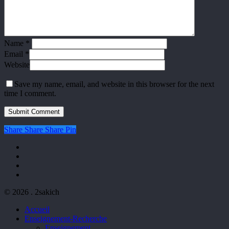
Name
*
Email
*
Website
Save my name, email, and website in this browser for the next
time I comment.
Share
Share
Share
Share
Pin
facebook
youtube
phone
email
© 2026 . 2sakich
Close
Accueil
Menu
Enseignement-Recherche
Enseignement