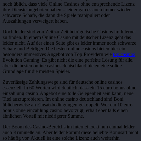
noch üblich, dass viele Online Casinos ohne entsprechende Lizenz
ihre Dienste angeboten haben – leider gab es auch immer wieder
schwarze Schafe, die dann die Spiele manipuliert oder
Auszahlungen verweigert haben.
Doch leider sind von Zeit zu Zeit betrügerische Casinos im Internet
zu finden. In einem Online Casino mit deutscher Lizenz geht das
leider nicht. Auf der einen Seite gibt es leider immer noch schwarze
Schafe und Betrüger. Die besten online casinos bieten hier ein
besonders immersives Angebot von Top-Providern wie
top casinos
Evolution Gaming. Es gibt nicht die eine perfekte Lösung für alle,
aber die besten online casinos deutschland bieten eine solide
Grundlage für die meisten Spieler.
Zuverlässige Zahlungswege sind für deutsche online casinos
essenziell. In 60 Worten wird deutlich, dass ein 15 euro bonus ohne
einzahlung casino-Angebot eine tolle Gelegenheit sein kann, neue
Titel auszuprobieren. Im online casino deutschland sind Boni
üblicherweise an Einsatzbedingungen gekoppelt. Wer ein 10 euro
bonus ohne einzahlung casino bevorzugt, erhält ebenfalls einen
ähnlichen Vorteil mit niedrigerer Summe.
Der Boom des Casino-Bereichs im Internet lockt nun einmal leider
auch Kriminelle an. Aber leider kommt diese beliebte Bonusart nicht
so häufig vor. Aktuell ist eine solche Lizenz auch weiterhin