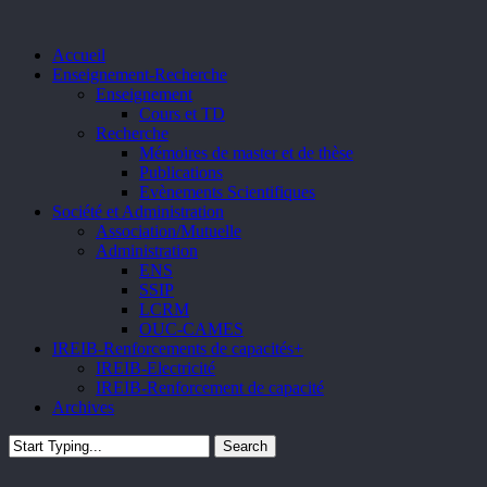
Skip
to
Menu
Accueil
main
Enseignement-Recherche
content
Enseignement
Cours et TD
Recherche
Mémoires de master et de thèse
Publications
Evènements Scientifiques
Société et Administration
Association/Mutuelle
Administration
ENS
SSIP
LCRM
OUC-CAMES
IREIB-Renforcements de capacités+
IREIB-Electricité
IREIB-Renforcement de capacité
Archives
Search
Close
Search