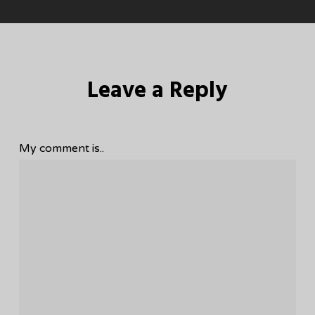
Leave a Reply
My comment is..