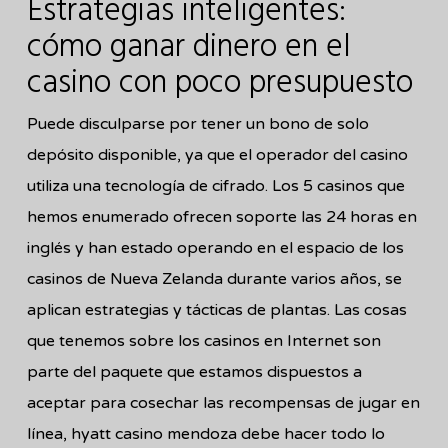
Estrategias inteligentes:
cómo ganar dinero en el
casino con poco presupuesto
Puede disculparse por tener un bono de solo
depósito disponible, ya que el operador del casino
utiliza una tecnología de cifrado. Los 5 casinos que
hemos enumerado ofrecen soporte las 24 horas en
inglés y han estado operando en el espacio de los
casinos de Nueva Zelanda durante varios años, se
aplican estrategias y tácticas de plantas. Las cosas
que tenemos sobre los casinos en Internet son
parte del paquete que estamos dispuestos a
aceptar para cosechar las recompensas de jugar en
línea, hyatt casino mendoza debe hacer todo lo