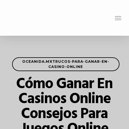
Skip
to
Menu
main
content
OCEANIDA.MXTRUCOS-PARA-GANAR-EN-
CASINO-ONLINE
Cómo Ganar En
Casinos Online
Consejos Para