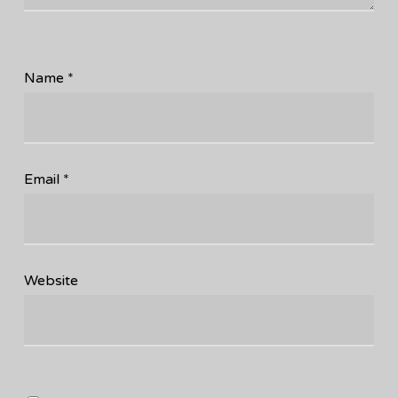
Name
*
Email
*
Website