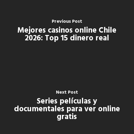
Previous Post
Mejores casinos online Chile
2026: Top 15 dinero real
Next Post
Series películas y
documentales para ver online
gratis