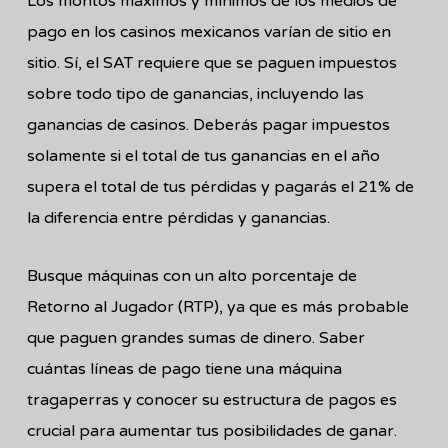
Los montos máximos y mínimos de los medios de
pago en los casinos mexicanos varían de sitio en
sitio. Sí, el SAT requiere que se paguen impuestos
sobre todo tipo de ganancias, incluyendo las
ganancias de casinos. Deberás pagar impuestos
solamente si el total de tus ganancias en el año
supera el total de tus pérdidas y pagarás el 21% de
la diferencia entre pérdidas y ganancias.
Busque máquinas con un alto porcentaje de
Retorno al Jugador (RTP), ya que es más probable
que paguen grandes sumas de dinero. Saber
cuántas líneas de pago tiene una máquina
tragaperras y conocer su estructura de pagos es
crucial para aumentar tus posibilidades de ganar.