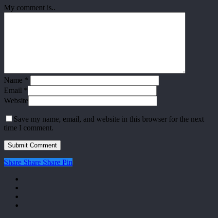
My comment is..
Name
*
Email
*
Website
Save my name, email, and website in this browser for the next
time I comment.
Share
Share
Share
Share
Pin
facebook
youtube
phone
email