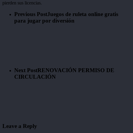
pierden sus licencias.
Previous Post
Juegos de ruleta online gratis
para jugar por diversión
Next Post
RENOVACIÓN PERMISO DE
CIRCULACIÓN
Leave a Reply