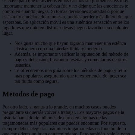
es clave para que te diviertas en los casinos sin problemas. Es muy
importante mantener la cabeza fría y no dejar que las emociones te
controlen cuando juegas. Si tomas decisiones apuradas o porque
estás muy emocionado o molesto, podrías perder más dinero del que
esperabas. Su aplicación móvil es una auténtica sensación entre los
jugadores que quieren disfrutar desus juegos favoritos en cualquier
lugar.
Nos gusta mucho que hayan logrado mantener una estética
clásica pero con una interfaz fluida y moderna.
Además, es importante verificar la reputación del método de
pago y del casino, buscando reseñas y comentarios de otros
usuarios.
Te ofreceremos una guía sobre los métodos de pago y retiro
más populares, asegurando que tu experiencia de juego sea
tan fluida como segura.
Métodos de pago
Por otro lado, si ganas a lo grande, en muchos casos puedes
preguntarte si querrás volver a trabajar. Los mayores pagos de la
historia han sido de millones de euros en algunas de las
tragamonedas más populares que puedes encontrar. Por supuesto,
siempre debes elegir las máquinas tragamonedas en función de lo
que consideres un buen entretenimiento. Pero también, vale la pena