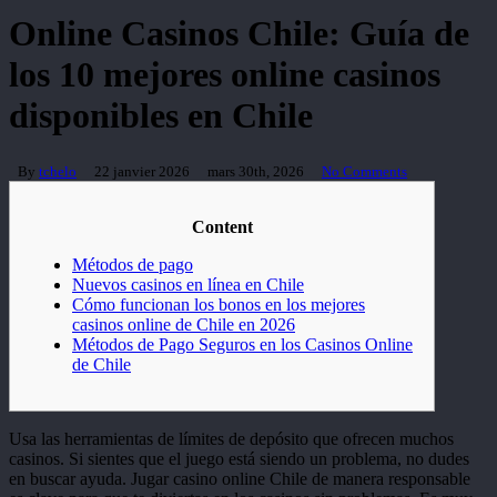
Online Casinos Chile: Guía de
los 10 mejores online casinos
disponibles en Chile
By
tchelo
22 janvier 2026
mars 30th, 2026
No Comments
Content
Métodos de pago
Nuevos casinos en línea en Chile
Cómo funcionan los bonos en los mejores
casinos online de Chile en 2026
Métodos de Pago Seguros en los Casinos Online
de Chile
Usa las herramientas de límites de depósito que ofrecen muchos
casinos. Si sientes que el juego está siendo un problema, no dudes
en buscar ayuda. Jugar casino online Chile de manera responsable