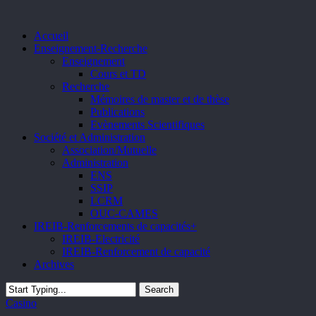
Skip
to
Menu
Accueil
main
Enseignement-Recherche
content
Enseignement
Cours et TD
Recherche
Mémoires de master et de thèse
Publications
Evènements Scientifiques
Société et Administration
Association/Mutuelle
Administration
ENS
SSIP
LCRM
OUC-CAMES
IREIB-Renforcements de capacités+
IREIB-Electricité
IREIB-Renforcement de capacité
Archives
Search
Close
Casino
Search