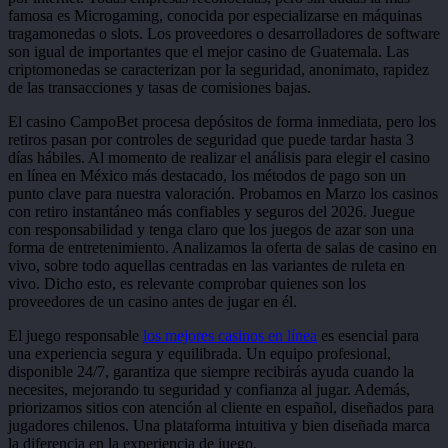
famosa es Microgaming, conocida por especializarse en máquinas
tragamonedas o slots. Los proveedores o desarrolladores de software
son igual de importantes que el mejor casino de Guatemala. Las
criptomonedas se caracterizan por la seguridad, anonimato, rapidez
de las transacciones y tasas de comisiones bajas.
El casino CampoBet procesa depósitos de forma inmediata, pero los
retiros pasan por controles de seguridad que puede tardar hasta 3
días hábiles. Al momento de realizar el análisis para elegir el casino
en línea en México más destacado, los métodos de pago son un
punto clave para nuestra valoración. Probamos en Marzo los casinos
con retiro instantáneo más confiables y seguros del 2026. Juegue
con responsabilidad y tenga claro que los juegos de azar son una
forma de entretenimiento. Analizamos la oferta de salas de casino en
vivo, sobre todo aquellas centradas en las variantes de ruleta en
vivo. Dicho esto, es relevante comprobar quienes son los
proveedores de un casino antes de jugar en él.
El juego responsable
los mejores casinos en línea
es esencial para
una experiencia segura y equilibrada. Un equipo profesional,
disponible 24/7, garantiza que siempre recibirás ayuda cuando la
necesites, mejorando tu seguridad y confianza al jugar. Además,
priorizamos sitios con atención al cliente en español, diseñados para
jugadores chilenos. Una plataforma intuitiva y bien diseñada marca
la diferencia en la experiencia de juego.