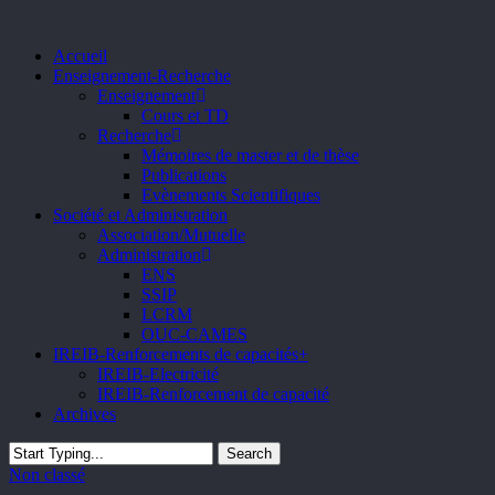
Skip
to
Menu
Accueil
main
Enseignement-Recherche
content
Enseignement
Cours et TD
Recherche
Mémoires de master et de thèse
Publications
Evènements Scientifiques
Société et Administration
Association/Mutuelle
Administration
ENS
SSIP
LCRM
OUC-CAMES
IREIB-Renforcements de capacités+
IREIB-Electricité
IREIB-Renforcement de capacité
Archives
Search
Close
Non classé
Search