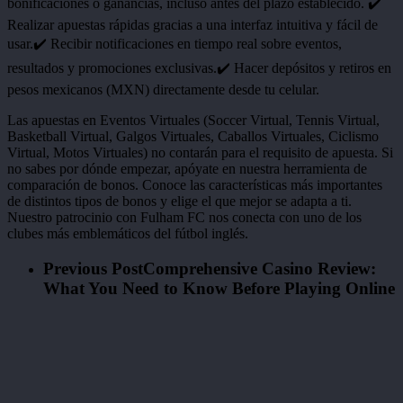
bonificaciones o ganancias, incluso antes del plazo establecido. ✔️
Realizar apuestas rápidas gracias a una interfaz intuitiva y fácil de
usar.✔️ Recibir notificaciones en tiempo real sobre eventos,
resultados y promociones exclusivas.✔️ Hacer depósitos y retiros en
pesos mexicanos (MXN) directamente desde tu celular.
Las apuestas en Eventos Virtuales (Soccer Virtual, Tennis Virtual,
Basketball Virtual, Galgos Virtuales, Caballos Virtuales, Ciclismo
Virtual, Motos Virtuales) no contarán para el requisito de apuesta. Si
no sabes por dónde empezar, apóyate en nuestra herramienta de
comparación de bonos. Conoce las características más importantes
de distintos tipos de bonos y elige el que mejor se adapta a ti.
Nuestro patrocinio con Fulham FC nos conecta con uno de los
clubes más emblemáticos del fútbol inglés.
Previous Post
Comprehensive Casino Review:
What You Need to Know Before Playing Online