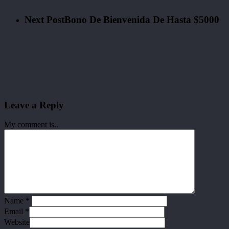
Next Post
Bono De Bienvenida De Hasta $5000
Leave a Reply
My comment is..
Name
*
Email
*
Website