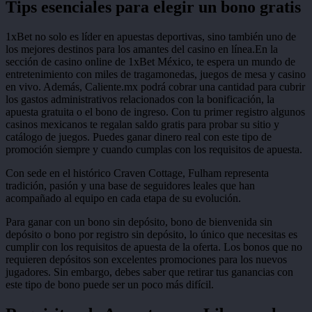
Tips esenciales para elegir un bono gratis
1xBet no solo es líder en apuestas deportivas, sino también uno de
los mejores destinos para los amantes del casino en línea.En la
sección de casino online de 1xBet México, te espera un mundo de
entretenimiento con miles de tragamonedas, juegos de mesa y casino
en vivo. Además, Caliente.mx podrá cobrar una cantidad para cubrir
los gastos administrativos relacionados con la bonificación, la
apuesta gratuita o el bono de ingreso. Con tu primer registro algunos
casinos mexicanos te regalan saldo gratis para probar su sitio y
catálogo de juegos. Puedes ganar dinero real con este tipo de
promoción siempre y cuando cumplas con los requisitos de apuesta.
Con sede en el histórico Craven Cottage, Fulham representa
tradición, pasión y una base de seguidores leales que han
acompañado al equipo en cada etapa de su evolución.
Para ganar con un bono sin depósito, bono de bienvenida sin
depósito o bono por registro sin depósito, lo único que necesitas es
cumplir con los requisitos de apuesta de la oferta. Los bonos que no
requieren depósitos son excelentes promociones para los nuevos
jugadores. Sin embargo, debes saber que retirar tus ganancias con
este tipo de bono puede ser un poco más difícil.