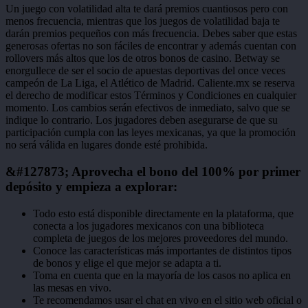
Un juego con volatilidad alta te dará premios cuantiosos pero con
menos frecuencia, mientras que los juegos de volatilidad baja te
darán premios pequeños con más frecuencia. Debes saber que estas
generosas ofertas no son fáciles de encontrar y además cuentan con
rollovers más altos que los de otros bonos de casino. Betway se
enorgullece de ser el socio de apuestas deportivas del once veces
campeón de La Liga, el Atlético de Madrid. Caliente.mx se reserva
el derecho de modificar estos Términos y Condiciones en cualquier
momento. Los cambios serán efectivos de inmediato, salvo que se
indique lo contrario. Los jugadores deben asegurarse de que su
participación cumpla con las leyes mexicanas, ya que la promoción
no será válida en lugares donde esté prohibida.
&#127873; Aprovecha el bono del 100% por primer
depósito y empieza a explorar:
Todo esto está disponible directamente en la plataforma, que
conecta a los jugadores mexicanos con una biblioteca
completa de juegos de los mejores proveedores del mundo.
Conoce las características más importantes de distintos tipos
de bonos y elige el que mejor se adapta a ti.
Toma en cuenta que en la mayoría de los casos no aplica en
las mesas en vivo.
Te recomendamos usar el chat en vivo en el sitio web oficial o