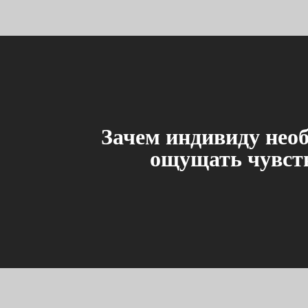
Зачем индивиду нео
ощущать чувст