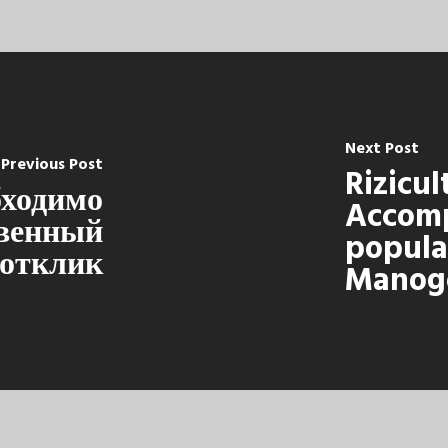
Next Post
Previous Post
Rizicul
бходимо
Accom
венный
popula
отклик
Manog