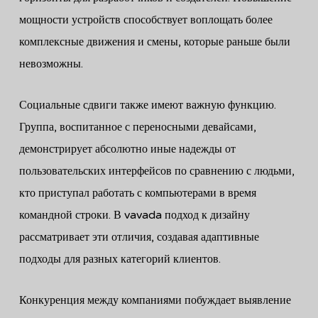
мощности устройств способствует воплощать более
комплексные движения и смены, которые раньше были
невозможны.
Социальные сдвиги также имеют важную функцию.
Группа, воспитанное с переносными девайсами,
демонстрирует абсолютно иные надежды от
пользовательских интерфейсов по сравнению с людьми,
кто приступал работать с компьютерами в время
командной строки. В vavada подход к дизайну
рассматривает эти отличия, создавая адаптивные
подходы для разных категорий клиентов.
Конкуренция между компаниями побуждает выявление