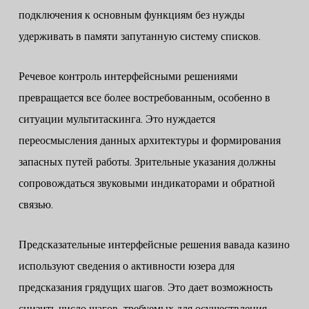
подключения к основным функциям без нужды
удерживать в памяти запутанную систему списков.
Речевое контроль интерфейсными решениями
превращается все более востребованным, особенно в
ситуации мультитаскинга. Это нуждается
переосмысления данных архитектуры и формирования
запасных путей работы. Зрительные указания должны
сопровождаться звуковыми индикаторами и обратной
связью.
Предсказательные интерфейсные решения вавада казино
используют сведения о активности юзера для
предсказания грядущих шагов. Это дает возможность