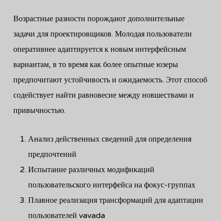
Возрастные разности порождают дополнительные
задачи для проектировщиков. Молодая пользователи
оперативнее адаптируется к новым интерфейсным
вариантам, в то время как более опытные юзеры
предпочитают устойчивость и ожидаемость. Этот способ
содействует найти равновесие между новшествами и
привычностью.
Анализ действенных сведений для определения
предпочтений
Испытание различных модификаций
пользовательского интерфейса на фокус-группах
Плавное реализация трансформаций для адаптации
пользователей vavada