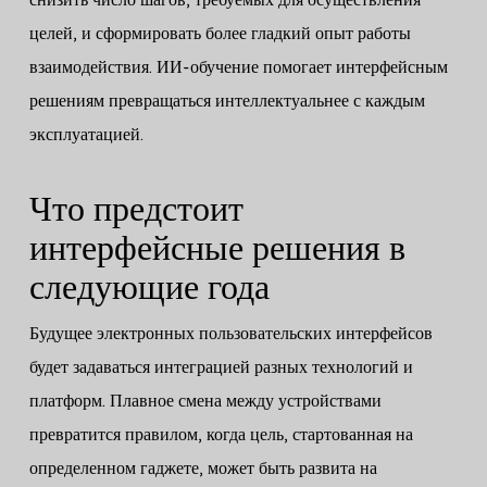
снизить число шагов, требуемых для осуществления
целей, и сформировать более гладкий опыт работы
взаимодействия. ИИ-обучение помогает интерфейсным
решениям превращаться интеллектуальнее с каждым
эксплуатацией.
Что предстоит
интерфейсные решения в
следующие года
Будущее электронных пользовательских интерфейсов
будет задаваться интеграцией разных технологий и
платформ. Плавное смена между устройствами
превратится правилом, когда цель, стартованная на
определенном гаджете, может быть развита на