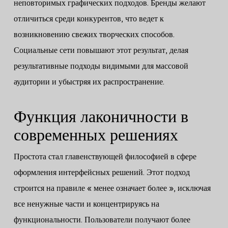
неповторимых графических подходов. Бренды желают
отличиться среди конкурентов, что ведет к
возникновению свежих творческих способов.
Социальные сети повышают этот результат, делая
результативные подходы видимыми для массовой
аудитории и убыстряя их распространение.
Функция лаконичности в
современных решениях
Простота стал главенствующей философией в сфере
оформления интерфейсных решений. Этот подход
строится на правиле « менее означает более », исключая
все ненужные части и концентрируясь на
функциональности. Пользователи получают более