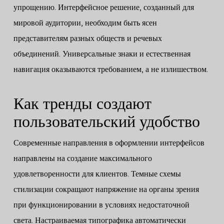
упрощению. Интерфейсное решение, созданный для
мировой аудитории, необходим быть ясен
представителям разных обществ и речевых
объединений. Универсальные знаки и естественная
навигация оказываются требованием, а не излишеством.
Как тренды создают
пользовательский удобство
Современные направления в оформлении интерфейсов
направлены на создание максимального
удовлетворенности для клиентов. Темные схемы
стилизации сокращают напряжение на органы зрения
при функционировании в условиях недостаточной
света. Настраиваемая типографика автоматически