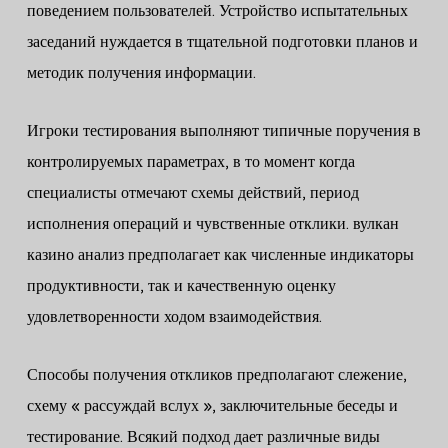
поведением пользователей. Устройство испытательных
заседаний нуждается в тщательной подготовки планов и
методик получения информации.
Игроки тестирования выполняют типичные поручения в
контролируемых параметрах, в то момент когда
специалисты отмечают схемы действий, период
исполнения операций и чувственные отклики. вулкан
казино анализ предполагает как численные индикаторы
продуктивности, так и качественную оценку
удовлетворенности ходом взаимодействия.
Способы получения откликов предполагают слежение,
схему « рассуждай вслух », заключительные беседы и
тестирование. Всякий подход дает различные виды