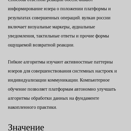
информирование юзера о положении платформы и
результатах совершенных операций. вулкан россии
включает визуальные маркеры, аудиальные
уведомления, тактильные ответы и прочие формы
ощущаемой возвратной реакции.
Гибкие алгоритмы изучают активностные паттерны
юзеров для совершенствования системных настроек и
индивидуализации коммуникации. Компьютерное
обучение позволяет платформам автономно улучшать
алгоритмы обработки данных на фундаменте
накопленного практики.
Значение