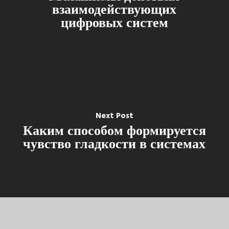
взаимодействующих
цифровых систем
Next Post
Каким способом формируется
чувство гладкости в системах