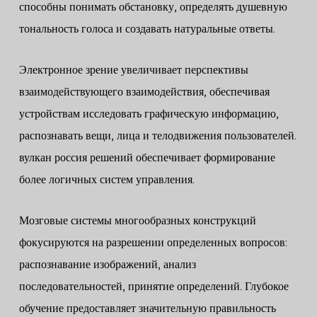
способны понимать обстановку, определять душевную
тональность голоса и создавать натуральные ответы.
Электронное зрение увеличивает перспективы
взаимодействующего взаимодействия, обеспечивая
устройствам исследовать графическую информацию,
распознавать вещи, лица и телодвижения пользователей.
вулкан россия решений обеспечивает формирование
более логичных систем управления.
Мозговые системы многообразных конструкций
фокусируются на разрешении определенных вопросов:
распознавание изображений, анализ
последовательностей, принятие определений. Глубокое
обучение предоставляет значительную правильность