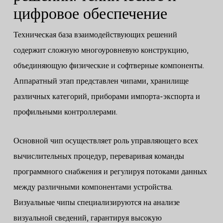
цифровое обеспечение
Техническая база взаимодействующих решений
содержит сложную многоуровневую конструкцию,
объединяющую физические и софтверные компоненты.
Аппаратный этап представлен чипами, хранилище
различных категорий, приборами импорта-экспорта и
профильными контроллерами.
Основной чип осуществляет роль управляющего всех
вычислительных процедур, переваривая команды
программного снабжения и регулируя потоками данных
между различными компонентами устройства.
Визуальные чипы специализируются на анализе
визуальной сведений, гарантируя высокую