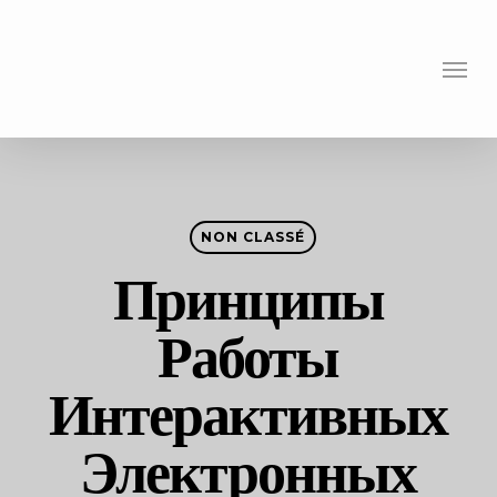
Skip
to
Menu
main
content
NON CLASSÉ
Принципы
Работы
Интерактивных
Электронных