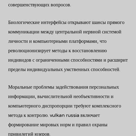
совершенствующих вопросов.
Биологические интерфейсы открывают шансы прямого
коммуникации между центральной нервной системой
личности и компьютерными платформами, что
революционизирует методы к восстановлению
индивидов с ограниченными способностями и расширит
пределы индивидуальных умственных способностей.
Моральные проблемы задействования персональных
информации, вычислительной необъективности и
компьютерного диспропорции требуют комплексного
метода к контролю. vulkan russia включает
формирование мировых норм и правил охраны
привилегий юзеров.