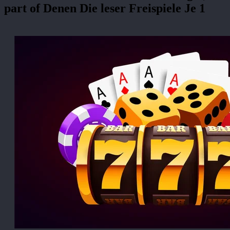
part of Denen Die leser Freispiele Je 1