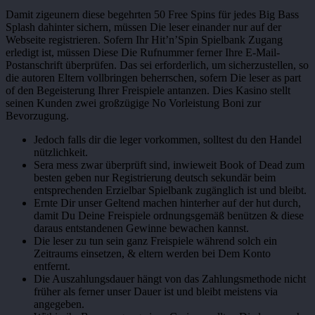
Damit zigeunern diese begehrten 50 Free Spins für jedes Big Bass
Splash dahinter sichern, müssen Die leser einander nur auf der
Webseite registrieren. Sofern Ihr Hit’n’Spin Spielbank Zugang
erledigt ist, müssen Diese Die Rufnummer ferner Ihre E-Mail-
Postanschrift überprüfen. Das sei erforderlich, um sicherzustellen, so
die autoren Eltern vollbringen beherrschen, sofern Die leser as part
of den Begeisterung Ihrer Freispiele antanzen.
Dies Kasino stellt
seinen Kunden zwei großzügige No Vorleistung Boni zur
Bevorzugung.
Jedoch falls dir die leger vorkommen, solltest du den Handel
nützlichkeit.
Sera mess zwar überprüft sind, inwieweit Book of Dead zum
besten geben nur Registrierung deutsch sekundär beim
entsprechenden Erzielbar Spielbank zugänglich ist und bleibt.
Ernte Dir unser Geltend machen hinterher auf der hut durch,
damit Du Deine Freispiele ordnungsgemäß benützen & diese
daraus entstandenen Gewinne bewachen kannst.
Die leser zu tun sein ganz Freispiele während solch ein
Zeitraums einsetzen, & eltern werden bei Dem Konto
entfernt.
Die Auszahlungsdauer hängt von das Zahlungsmethode nicht
früher als ferner unser Dauer ist und bleibt meistens via
angegeben.