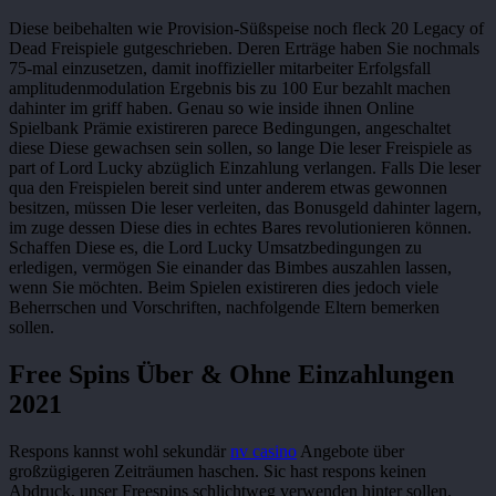
Diese beibehalten wie Provision-Süßspeise noch fleck 20 Legacy of
Dead Freispiele gutgeschrieben. Deren Erträge haben Sie nochmals
75-mal einzusetzen, damit inoffizieller mitarbeiter Erfolgsfall
amplitudenmodulation Ergebnis bis zu 100 Eur bezahlt machen
dahinter im griff haben. Genau so wie inside ihnen Online
Spielbank Prämie existireren parece Bedingungen, angeschaltet
diese Diese gewachsen sein sollen, so lange Die leser Freispiele as
part of Lord Lucky abzüglich Einzahlung verlangen. Falls Die leser
qua den Freispielen bereit sind unter anderem etwas gewonnen
besitzen, müssen Die leser verleiten, das Bonusgeld dahinter lagern,
im zuge dessen Diese dies in echtes Bares revolutionieren können.
Schaffen Diese es, die Lord Lucky Umsatzbedingungen zu
erledigen, vermögen Sie einander das Bimbes auszahlen lassen,
wenn Sie möchten. Beim Spielen existireren dies jedoch viele
Beherrschen und Vorschriften, nachfolgende Eltern bemerken
sollen.
Free Spins Über & Ohne Einzahlungen
2021
Respons kannst wohl sekundär
nv casino
Angebote über
großzügigeren Zeiträumen haschen. Sic hast respons keinen
Abdruck, unser Freespins schlichtweg verwenden hinter sollen.