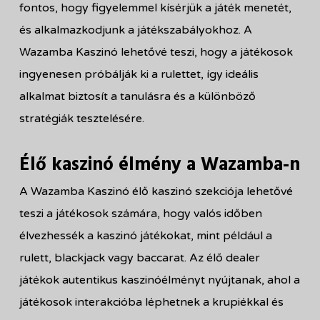
fontos, hogy figyelemmel kísérjük a játék menetét,
és alkalmazkodjunk a játékszabályokhoz. A
Wazamba Kaszinó lehetővé teszi, hogy a játékosok
ingyenesen próbálják ki a rulettet, így ideális
alkalmat biztosít a tanulásra és a különböző
stratégiák tesztelésére.
Élő kaszinó élmény a Wazamba-n
A Wazamba Kaszinó élő kaszinó szekciója lehetővé
teszi a játékosok számára, hogy valós időben
élvezhessék a kaszinó játékokat, mint például a
rulett, blackjack vagy baccarat. Az élő dealer
játékok autentikus kaszinóélményt nyújtanak, ahol a
játékosok interakcióba léphetnek a krupiékkal és