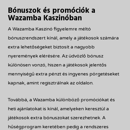
Bónuszok és promóciók a
Wazamba Kaszinóban
A Wazamba Kaszinó figyelemre méltó
bónuszrendszert kínál, amely a játékosok számára
extra lehetőségeket biztosít a nagyobb
nyeremények elérésére. Az üdvözlő bónusz
különösen vonzó, hiszen a játékosok jelentős
mennyiségű extra pénzt és ingyenes pörgetéseket
kapnak, amint regisztrálnak az oldalon.
Továbbá, a Wazamba különböző promóciókat és
heti ajánlatokat is kínál, amelyeken keresztül a
játékosok extra bónuszokat szerezhetnek. A
hűségprogram keretében pedig a rendszeres