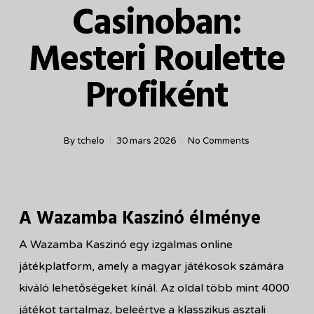
Casinoban:
Mesteri Roulette
Profiként
By
tchelo
30 mars 2026
No Comments
A Wazamba Kaszinó élménye
A Wazamba Kaszinó egy izgalmas online
játékplatform, amely a magyar játékosok számára
kiváló lehetőségeket kínál. Az oldal több mint 4000
játékot tartalmaz, beleértve a klasszikus asztali