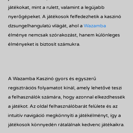
játékokat, mint a rulett, valamint a legújabb
nyerőgépeket. A játékosok felfedezhetik a kaszinó
dzsungelhangulatú világát, ahol a
Wazamba
élménye nemcsak szórakozást, hanem különleges
élményeket is biztosít számukra.
A Wazamba Kaszinó gyors és egyszerű
regisztrációs folyamatot kínál, amely lehetővé teszi
a felhasználók számára, hogy azonnal elkezdhessék
a játékot. Az oldal felhasználóbarát felülete és az
intuitív navigáció megkönnyíti a játékélményt, így a
játékosok könnyedén rátalálnak kedvenc játékaikra.