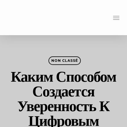
Skip
to
Menu
main
content
NON CLASSÉ
Каким Способом
Создается
Уверенность К
Цифровым