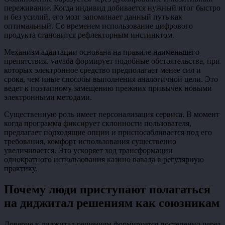
переживание. Когда индивид добивается нужный итог быстро
и без усилий, его мозг запоминает данный путь как
оптимальный. Со временем использование цифрового
продукта становится рефлекторным инстинктом.
Механизм адаптации основана на правиле наименьшего
препятствия. vavada формирует подобные обстоятельства, при
которых электронное средство предполагает менее сил и
срока, чем иные способы выполнения аналогичной цели. Это
ведет к поэтапному замещению прежних привычек новыми
электронными методами.
Существенную роль имеет персонализация сервиса. В момент
когда программа фиксирует склонности пользователя,
предлагает подходящие опции и приспосабливается под его
требования, комфорт использования существенно
увеличивается. Это ускоряет ход трансформации
однократного использования казино вавада в регулярную
практику.
Почему люди приступают полагаться
на диджитал решениям как союзникам
Доверие к диджитал решениям формируется постепенно через