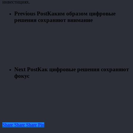
инвестициях.
Previous Post
Каким образом цифровые
решения сохраняют внимание
Next Post
Как цифровые решения сохраняют
фокус
Share
Share
Share
Share
Pin