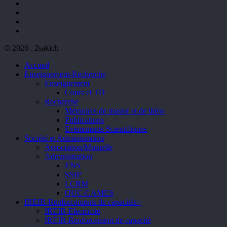
facebook
youtube
phone
email
© 2026 . 2sakich
Close
Accueil
Menu
Enseignement-Recherche
Enseignement
Cours et TD
Recherche
Mémoires de master et de thèse
Publications
Evènements Scientifiques
Société et Administration
Association/Mutuelle
Administration
ENS
SSIP
LCRM
OUC-CAMES
IREIB-Renforcements de capacités+
IREIB-Electricité
IREIB-Renforcement de capacité