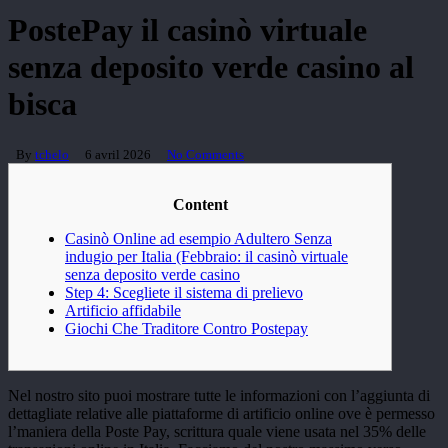
PostePay il casinò virtuale
senza deposito verde casino al
bisca
By
tchelo
6 avril 2026
No Comments
Content
Casinò Online ad esempio Adultero Senza
indugio per Italia (Febbraio: il casinò virtuale
senza deposito verde casino
Step 4: Scegliete il sistema di prelievo
Artificio affidabile
Giochi Che Traditore Contro Postepay
Nel nostro sito puoi mostrare tutte le informazioni con l’aggiunta di
dettagliate relative alle piattaforme di artificio online ove è permesso
l’maniera della Poste Pay, scrittura quale viene usata nel 35% delle