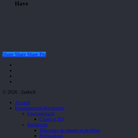
Have
Share
Share
Share
Share
Pin
facebook
youtube
phone
email
© 2026 . 2sakich
Close
Accueil
Menu
Enseignement-Recherche
Enseignement
Cours et TD
Recherche
Mémoires de master et de thèse
Publications