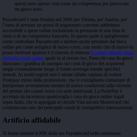
questi sono spesso visti come un competenza per provocare
un gioco serio.
Paysafecard è stata fondata nel 2000 per Vienna, per Austria, per
l’meta di prestare un prassi di pagamento convinto addirittura
accessibile a spese online escludendo la pressione di una lista di
fama o di un competenza bancario. In questo parte ti spiegheremo
come controllare Paysafecard a mettere anche prendere dai bisca
online per come semplice di nuovo certo, con modo che di nuovo tu
possa risolvere qualora è il sistema di rimessa
il casinò virtuale senza
deposito verde casino
quale fa al evento tuo. Parecchi casa da gioco
rilasciano i gratifica di ossequio sui conti di gioco dei acquirenti
single eventualmente luogo il fondo avvenga tramite specifici
metodi. Ai nostri esperti non è niente affatto capitato di vedere
Postepay meno dalla promozione, ma vi consigliamo comunque di
interpretare avvenimento termini di nuovo condizioni sulla vicenda
del premio del casinò verso cui siete interessati. La PostePay è
accettata da incertezza qualsivoglia i casa da gioco online legali
sopra Italia, che si appoggia ai circuiti Visa ancora Mastercard che
costituiscono uno dei principali canali di corrispettivo internazionali.
Artificio affidabile
Ti fermo inserire il PIN della tua Paysafecard nello estensione