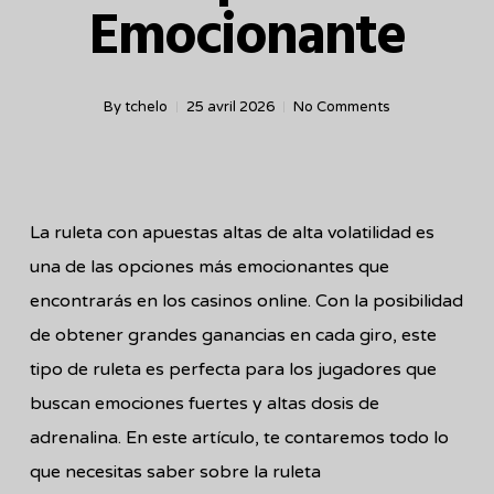
Emocionante
By
tchelo
25 avril 2026
No Comments
La ruleta con apuestas altas de alta volatilidad es
una de las opciones más emocionantes que
encontrarás en los casinos online. Con la posibilidad
de obtener grandes ganancias en cada giro, este
tipo de ruleta es perfecta para los jugadores que
buscan emociones fuertes y altas dosis de
adrenalina. En este artículo, te contaremos todo lo
que necesitas
saber sobre la ruleta