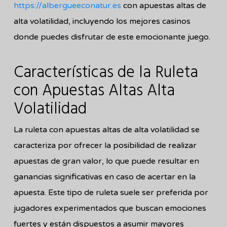
https://albergueeconatur.es
con apuestas altas de
alta volatilidad, incluyendo los mejores casinos
donde puedes disfrutar de este emocionante juego.
Características de la Ruleta
con Apuestas Altas Alta
Volatilidad
La ruleta con apuestas altas de alta volatilidad se
caracteriza por ofrecer la posibilidad de realizar
apuestas de gran valor, lo que puede resultar en
ganancias significativas en caso de acertar en la
apuesta. Este tipo de ruleta suele ser preferida por
jugadores experimentados que buscan emociones
fuertes y están dispuestos a asumir mayores