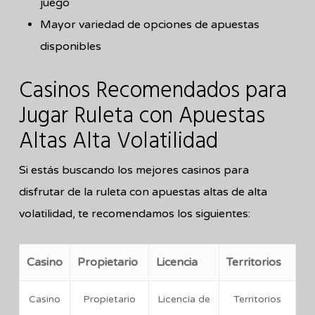
juego
Mayor variedad de opciones de apuestas
disponibles
Casinos Recomendados para
Jugar Ruleta con Apuestas
Altas Alta Volatilidad
Si estás buscando los mejores casinos para
disfrutar de la ruleta con apuestas altas de alta
volatilidad, te recomendamos los siguientes:
Casino
Propietario
Licencia
Territorios
Casino
Propietario
Licencia de
Territorios