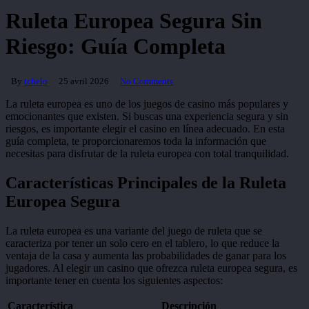
Ruleta Europea Segura Sin
Riesgo: Guía Completa
By
tchelo
25 avril 2026
No Comments
La ruleta europea es uno de los juegos de casino más populares y
emocionantes que existen. Si buscas una experiencia segura y sin
riesgos, es importante elegir el casino en línea adecuado. En esta
guía completa, te proporcionaremos toda la información que
necesitas para disfrutar de la ruleta europea con total tranquilidad.
Características Principales de la Ruleta
Europea Segura
La ruleta europea es una variante del juego de ruleta que se
caracteriza por tener un solo cero en el tablero, lo que reduce la
ventaja de la casa y aumenta las probabilidades de ganar para los
jugadores. Al elegir un casino que ofrezca ruleta europea segura, es
importante tener en cuenta los siguientes aspectos:
Característica
Descripción