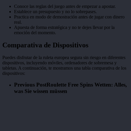
Conoce las reglas del juego antes de empezar a apostar.
Establece un presupuesto y no lo sobrepases.
Practica en modo de demostración antes de jugar con dinero
real.
Apuesta de forma estratégica y no te dejes llevar por la
emoción del momento.
Comparativa de Dispositivos
Puedes disfrutar de la ruleta europea segura sin riesgo en diferentes
dispositivos, incluyendo móviles, ordenadores de sobremesa y
tabletas. A continuación, te mostramos una tabla comparativa de los
dispositivos:
Previous Post
Roulette Free Spins Wetten: Alles,
was Sie wissen müssen