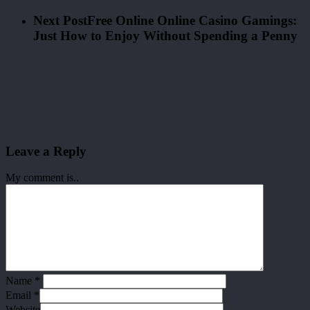
Next Post
Free Online Online Casino Gamings:
Just How to Enjoy Without Spending a Penny
Leave a Reply
My comment is..
Name
*
Email
*
Website