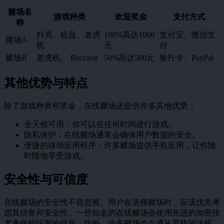
赌场名
游戏种类
欢迎奖金
支付方式
称
扑克、轮盘、老虎
100%高达1000
支付宝、微信支
赌场A
机
元
付
赌场B
老虎机、 Baccarat
50%高达500元
银行卡、PayPal
其他优势与特点
除了游戏种类和奖金，在线赌场还提供许多其他优势：
全天候可用：你可以在任何时间进行游戏。
隐私保护：在线赌场通常会确保用户数据的安全。
便捷的移动应用程序：许多赌场提供手机应用，让你随
时随地享受游戏。
安全性与可信度
在线赌场的安全性不容忽视。用户在选择赌场时，应该优先考
虑其信誉和安全性。一些知名的在线赌场会使用先进的加密技
术来保护玩家的信息。此外，许多赌场也会遵从严格的法规，