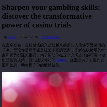
Sharpen your gambling skills:
discover the transformative
power of casino trials
By
tchelo
27 avril 2026
No Comments
在当今社会，在线赌场的兴起让越来越多的人能够享受赌博的
乐趣。无论你是新手还是经验丰富的玩家，了解在线赌场的特
点和优势都至关重要。为了帮助你在这个充满选择的环境中做
出明智的决策，我们建议你访问
Casino
，这里提供了丰富的资
源和信息，助你提升你的赌博技能。