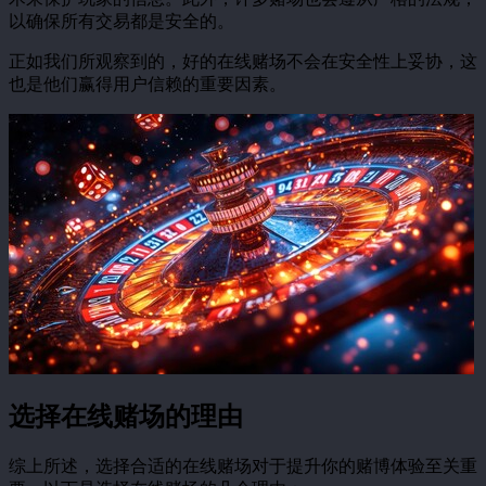
以确保所有交易都是安全的。
正如我们所观察到的，好的在线赌场不会在安全性上妥协，这
也是他们赢得用户信赖的重要因素。
选择在线赌场的理由
综上所述，选择合适的在线赌场对于提升你的赌博体验至关重