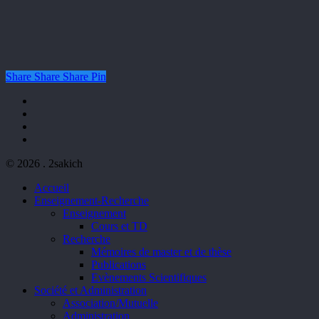
Share
Share
Share
Share
Pin
facebook
youtube
phone
email
© 2026 . 2sakich
Close
Accueil
Menu
Enseignement-Recherche
Enseignement
Cours et TD
Recherche
Mémoires de master et de thèse
Publications
Evènements Scientifiques
Société et Administration
Association/Mutuelle
Administration