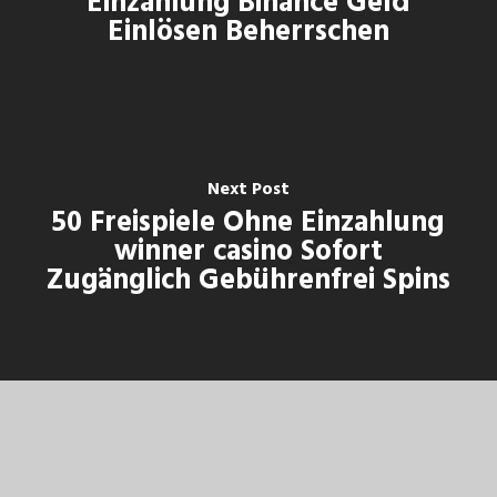
Einzahlung Binance Geld
Einlösen Beherrschen
Next Post
50 Freispiele Ohne Einzahlung
winner casino Sofort
Zugänglich Gebührenfrei Spins