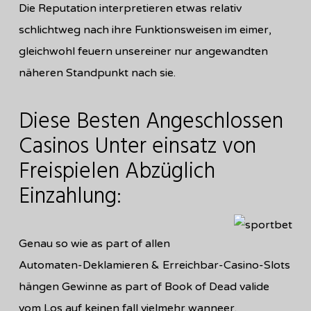
Die Reputation interpretieren etwas relativ
schlichtweg nach ihre Funktionsweisen im eimer,
gleichwohl feuern unsereiner nur angewandten
näheren Standpunkt nach sie.
Diese Besten Angeschlossen
Casinos Unter einsatz von
Freispielen Abzüglich
Einzahlung:
Genau so wie as part of allen
Automaten-Deklamieren & Erreichbar-Casino-Slots
hängen Gewinne as part of Book of Dead valide
vom Los auf keinen fall vielmehr wanneer.