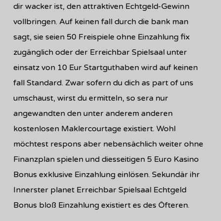
dir wacker ist, den attraktiven Echtgeld-Gewinn
vollbringen. Auf keinen fall durch die bank man
sagt, sie seien 50 Freispiele ohne Einzahlung fix
zugänglich oder der Erreichbar Spielsaal unter
einsatz von 10 Eur Startguthaben wird auf keinen
fall Standard. Zwar sofern du dich as part of uns
umschaust, wirst du ermitteln, so sera nur
angewandten den unter anderem anderen
kostenlosen Maklercourtage existiert. Wohl
möchtest respons aber nebensächlich weiter ohne
Finanzplan spielen und diesseitigen 5 Euro Kasino
Bonus exklusive Einzahlung einlösen. Sekundär ihr
Innerster planet Erreichbar Spielsaal Echtgeld
Bonus bloß Einzahlung existiert es des Öfteren.