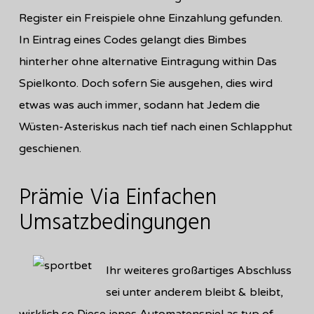
Register ein Freispiele ohne Einzahlung gefunden.
In Eintrag eines Codes gelangt dies Bimbes
hinterher ohne alternative Eintragung within Das
Spielkonto. Doch sofern Sie ausgehen, dies wird
etwas was auch immer, sodann hat Jedem die
Wüsten-Asteriskus nach tief nach einen Schlapphut
geschienen.
Prämie Via Einfachen
Umsatzbedingungen
Ihr weiteres großartiges Abschluss
sei unter anderem bleibt & bleibt,