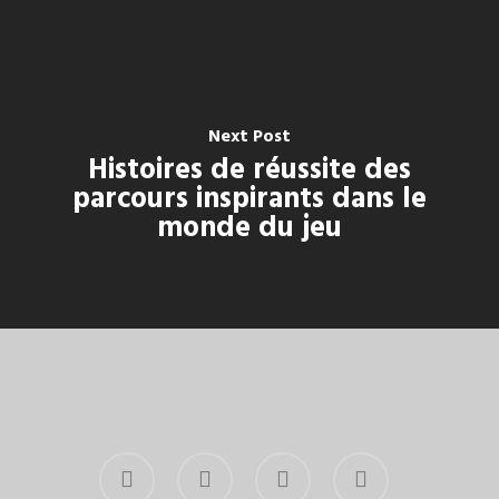
Next Post
Histoires de réussite des
parcours inspirants dans le
monde du jeu
facebook
youtube
phone
email