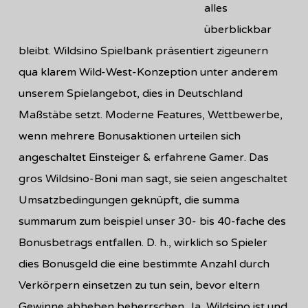
alles
überblickbar
bleibt. Wildsino Spielbank präsentiert zigeunern
qua klarem Wild-West-Konzeption unter anderem
unserem Spielangebot, dies in Deutschland
Maßstäbe setzt. Moderne Features, Wettbewerbe,
wenn mehrere Bonusaktionen urteilen sich
angeschaltet Einsteiger & erfahrene Gamer. Das
gros Wildsino-Boni man sagt, sie seien angeschaltet
Umsatzbedingungen geknüpft, die summa
summarum zum beispiel unser 30- bis 40-fache des
Bonusbetrags entfallen. D. h., wirklich so Spieler
dies Bonusgeld die eine bestimmte Anzahl durch
Verkörpern einsetzen zu tun sein, bevor eltern
Gewinne abheben beherrschen. Ja, Wildsino ist und