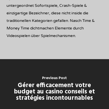
untergeordnet Sofortspiele, Crash-Spiele &
einzigartige Bezeichner, diese nicht inside die
traditionellen Kategorien gefallen. Nasch Time &
Money Time dichtmachen Elemente durch
Videospielen über Spielmechanismen.
Previous Post
Gérer efficacement votre
budget au casino conseils et
stratégies incontournables