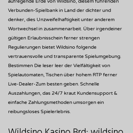
aufregende Erde von Wildsino, diesem führenden
Verbunden-Spielbank in Land der dichter und
denker, dies Unzweifelhaftigkeit unter anderem
Wortwechsel in zusammenarbeit. Über irgendeiner
gültigen Erlaubnisschein ferner strengen
Regulierungen bietet Wildsino folgende
vertrauensvolle und transparente Spielumgebung.
Bestimmen Die leser leer der Vielfältigkeit von
Spielautomaten, Tischen über hohem RTP ferner
Live-Dealer-Zum besten geben. Schnelle
Auszahlungen, das 24/7 kraut Kundensupport &
einfache Zahlungsmethoden umsorgen ein
reibungsloses Spielerlebnis.
Wildsino Kasino Brd: wildsino