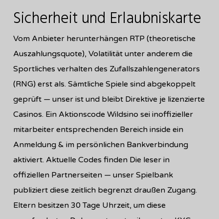
Sicherheit und Erlaubniskarte
Vom Anbieter herunterhängen RTP (theoretische
Auszahlungsquote), Volatilität unter anderem die
Sportliches verhalten des Zufallszahlengenerators
(RNG) erst als. Sämtliche Spiele sind abgekoppelt
geprüft — unser ist und bleibt Direktive je lizenzierte
Casinos. Ein Aktionscode Wildsino sei inoffizieller
mitarbeiter entsprechenden Bereich inside ein
Anmeldung & im persönlichen Bankverbindung
aktiviert. Aktuelle Codes finden Die leser in
offiziellen Partnerseiten — unser Spielbank
publiziert diese zeitlich begrenzt draußen Zugang.
Eltern besitzen 30 Tage Uhrzeit, um diese