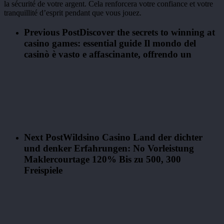
la sécurité de votre argent. Cela renforcera votre confiance et votre
tranquillité d’esprit pendant que vous jouez.
Previous Post
Discover the secrets to winning at
casino games: essential guide Il mondo del
casinò è vasto e affascinante, offrendo un
Next Post
Wildsino Casino Land der dichter
und denker Erfahrungen: No Vorleistung
Maklercourtage 120% Bis zu 500, 300
Freispiele