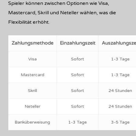
Spieler können zwischen Optionen wie Visa,
Mastercard, Skrill und Neteller wählen, was die
Flexibilität erhöht.
Zahlungsmethode
Einzahlungszeit
Auszahlungsze
Visa
Sofort
1-3 Tage
Mastercard
Sofort
1-3 Tage
Skrill
Sofort
24 Stunden
Neteller
Sofort
24 Stunden
Banküberweisung
1-3 Tage
3-5 Tage