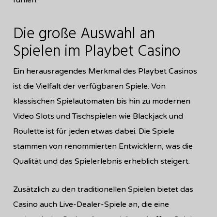
fühlen.
Die große Auswahl an
Spielen im Playbet Casino
Ein herausragendes Merkmal des Playbet Casinos
ist die Vielfalt der verfügbaren Spiele. Von
klassischen Spielautomaten bis hin zu modernen
Video Slots und Tischspielen wie Blackjack und
Roulette ist für jeden etwas dabei. Die Spiele
stammen von renommierten Entwicklern, was die
Qualität und das Spielerlebnis erheblich steigert.
Zusätzlich zu den traditionellen Spielen bietet das
Casino auch Live-Dealer-Spiele an, die eine