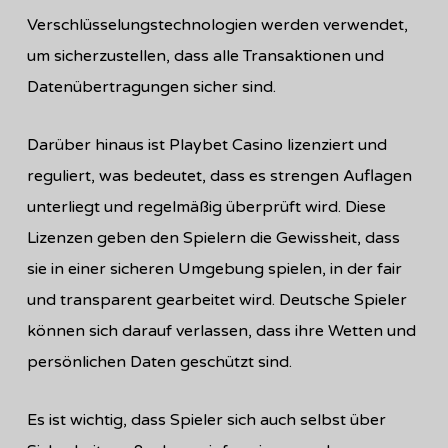
Verschlüsselungstechnologien werden verwendet,
um sicherzustellen, dass alle Transaktionen und
Datenübertragungen sicher sind.
Darüber hinaus ist Playbet Casino lizenziert und
reguliert, was bedeutet, dass es strengen Auflagen
unterliegt und regelmäßig überprüft wird. Diese
Lizenzen geben den Spielern die Gewissheit, dass
sie in einer sicheren Umgebung spielen, in der fair
und transparent gearbeitet wird. Deutsche Spieler
können sich darauf verlassen, dass ihre Wetten und
persönlichen Daten geschützt sind.
Es ist wichtig, dass Spieler sich auch selbst über