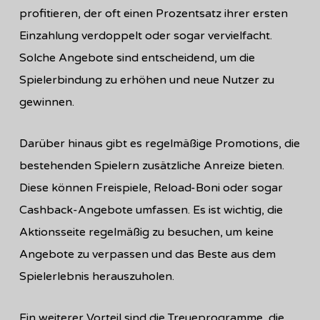
profitieren, der oft einen Prozentsatz ihrer ersten
Einzahlung verdoppelt oder sogar vervielfacht.
Solche Angebote sind entscheidend, um die
Spielerbindung zu erhöhen und neue Nutzer zu
gewinnen.
Darüber hinaus gibt es regelmäßige Promotions, die
bestehenden Spielern zusätzliche Anreize bieten.
Diese können Freispiele, Reload-Boni oder sogar
Cashback-Angebote umfassen. Es ist wichtig, die
Aktionsseite regelmäßig zu besuchen, um keine
Angebote zu verpassen und das Beste aus dem
Spielerlebnis herauszuholen.
Ein weiterer Vorteil sind die Treueprogramme, die