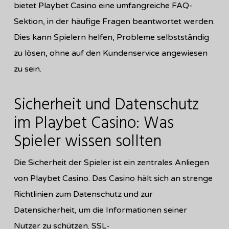
bietet Playbet Casino eine umfangreiche FAQ-
Sektion, in der häufige Fragen beantwortet werden.
Dies kann Spielern helfen, Probleme selbstständig
zu lösen, ohne auf den Kundenservice angewiesen
zu sein.
Sicherheit und Datenschutz
im Playbet Casino: Was
Spieler wissen sollten
Die Sicherheit der Spieler ist ein zentrales Anliegen
von Playbet Casino. Das Casino hält sich an strenge
Richtlinien zum Datenschutz und zur
Datensicherheit, um die Informationen seiner
Nutzer zu schützen. SSL-