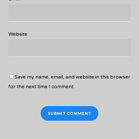
Website
Save my name, email, and website in this browser
for the next time I comment.