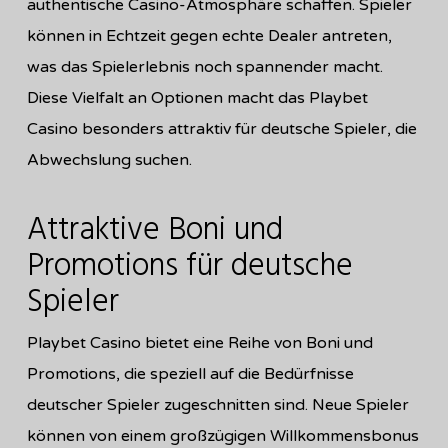
authentische Casino-Atmosphäre schaffen. Spieler
können in Echtzeit gegen echte Dealer antreten,
was das Spielerlebnis noch spannender macht.
Diese Vielfalt an Optionen macht das Playbet
Casino besonders attraktiv für deutsche Spieler, die
Abwechslung suchen.
Attraktive Boni und
Promotions für deutsche
Spieler
Playbet Casino bietet eine Reihe von Boni und
Promotions, die speziell auf die Bedürfnisse
deutscher Spieler zugeschnitten sind. Neue Spieler
können von einem großzügigen Willkommensbonus