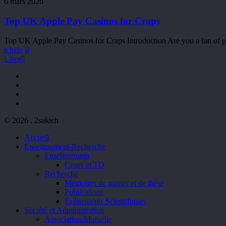
UK
6 mars 2026
Apple
Pay
Top UK Apple Pay Casinos for Craps
Casinos
for
Top UK Apple Pay Casinos for Craps Introduction Are you a fan of 
Craps
tchelo
0
Love
0
facebook
youtube
phone
email
© 2026 . 2sakich
Close
Accueil
Menu
Enseignement-Recherche
Enseignement
Cours et TD
Recherche
Mémoires de master et de thèse
Publications
Evènements Scientifiques
Société et Administration
Association/Mutuelle