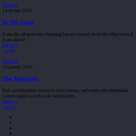
Be
Fashion
My
14 février 2013
Guest
Be My Guest
Even the all-powerful Pointing has no control about the blind texts it
is an almost
tchelo
0
Love
0
The
Fashion
Mountain
15 janvier 2013
The Mountain
Sed condimentum massa in enim cursus, sed mattis elit malesuada.
Lorem sapien acveh icula vestibulum,…
tchelo
0
Love
2
facebook
youtube
phone
email