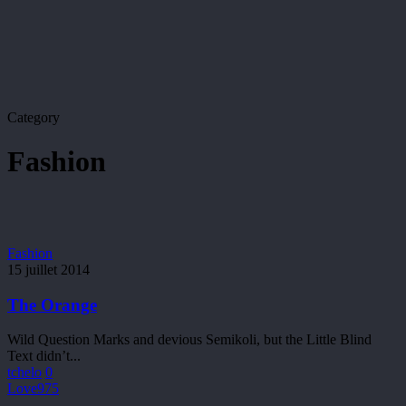
Category
Fashion
The
Fashion
Orange
15 juillet 2014
The Orange
Wild Question Marks and devious Semikoli, but the Little Blind
Text didn’t...
tchelo
0
Love
975