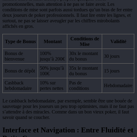
promotionnelles, mais attention à ne pas se faire avoir. Les
conditions de mise sont parfois aussi tordues qu’un bras de fer entre
deux joueurs de poker professionnels. Il faut lire entre les lignes, et
surtout, ne pas se laisser aveugler par les chiffres mirobolants
affichés en gros.
Conditions de
Type de Bonus
Montant
Validité
Mise
Bonus de
100%
30x le montant
30 jours
bienvenue
jusqu’à 200€
du bonus
50% jusqu’à
35x le montant
Bonus de dépôt
15 jours
100€
du bonus
Cashback
10% sur
Pas de
Hebdomadaire
hebdomadaire
pertes nettes
conditions
Le cashback hebdomadaire, par exemple, semble être une bouée de
sauvetage pour les joueurs un peu trop optimistes, mais il ne faut pas
s’attendre à des miracles. Comme dans un bon vieux poker, il faut
savoir quand se coucher.
Interface et Navigation : Entre Fluidité et