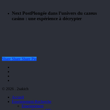
Next Post
Plongée dans l’univers du cazeus
casino : une expérience à décrypter
Share
Share
Share
Share
Pin
facebook
youtube
phone
email
© 2026 . 2sakich
Close
Accueil
Menu
Enseignement-Recherche
Enseignement