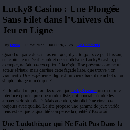
Lucky8 Casino : Une Plongée
Sans Filet dans l’Univers du
Jeu en Ligne
By
tchelo
13 mai 2025
mai 13th, 2026
No Comments
Quand on parle de casinos en ligne, il y a toujours ce petit frisson,
cette attente mêlée d’espoir et de scepticisme. Lucky8 casino, par
exemple, ne fait pas exception à la règle. Il se présente comme un
acteur sérieux, mais derrière cette façade lisse, que trouve-t-on
vraiment ? Une expérience digne d’un vieux bandit manchot ou un
simple mirage numérique ?
En fouillant un peu, on découvre que
lucky8 casino
mise sur une
interface épurée, presque minimaliste, qui pourrait séduire les
amateurs de simplicité. Mais attention, simplicité ne rime pas
toujours avec qualité. Le site propose une gamme de jeux variée,
mais est-ce que la quantité compense la qualité ? Pas si sûr.
Une Ludothèque qui Ne Fait Pas Dans la