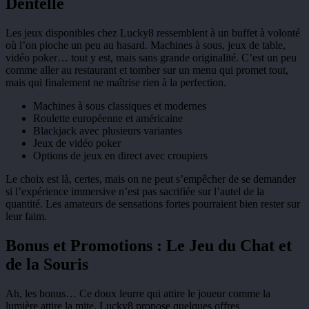
Dentelle
Les jeux disponibles chez Lucky8 ressemblent à un buffet à volonté
où l’on pioche un peu au hasard. Machines à sous, jeux de table,
vidéo poker… tout y est, mais sans grande originalité. C’est un peu
comme aller au restaurant et tomber sur un menu qui promet tout,
mais qui finalement ne maîtrise rien à la perfection.
Machines à sous classiques et modernes
Roulette européenne et américaine
Blackjack avec plusieurs variantes
Jeux de vidéo poker
Options de jeux en direct avec croupiers
Le choix est là, certes, mais on ne peut s’empêcher de se demander
si l’expérience immersive n’est pas sacrifiée sur l’autel de la
quantité. Les amateurs de sensations fortes pourraient bien rester sur
leur faim.
Bonus et Promotions : Le Jeu du Chat et
de la Souris
Ah, les bonus… Ce doux leurre qui attire le joueur comme la
lumière attire la mite. Lucky8 propose quelques offres