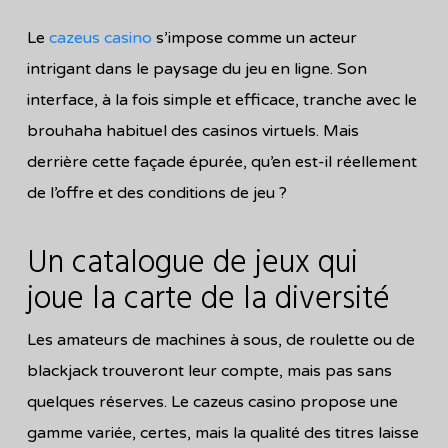
Le
cazeus casino
s’impose comme un acteur
intrigant dans le paysage du jeu en ligne. Son
interface, à la fois simple et efficace, tranche avec le
brouhaha habituel des casinos virtuels. Mais
derrière cette façade épurée, qu’en est-il réellement
de l’offre et des conditions de jeu ?
Un catalogue de jeux qui
joue la carte de la diversité
Les amateurs de machines à sous, de roulette ou de
blackjack trouveront leur compte, mais pas sans
quelques réserves. Le cazeus casino propose une
gamme variée, certes, mais la qualité des titres laisse