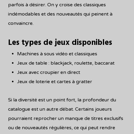
parfois à désirer. On y croise des classiques
indémodables et des nouveautés qui peinent à
convaincre.
Les types de jeux disponibles
Machines à sous vidéo et classiques
Jeux de table : blackjack, roulette, baccarat
Jeux avec croupier en direct
Jeux de loterie et cartes à gratter
Si la diversité est un point fort, la profondeur du
catalogue est un autre débat. Certains joueurs
pourraient reprocher un manque de titres exclusifs
ou de nouveautés régulières, ce qui peut rendre