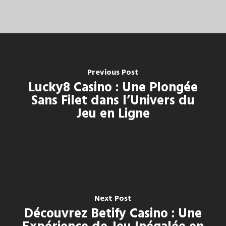
Previous Post
Lucky8 Casino : Une Plongée
Sans Filet dans l’Univers du
Jeu en Ligne
Next Post
Découvrez Betify Casino : Une