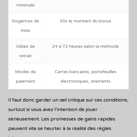
minimale
Exigences de
30x le montant du bonus
mise
Délais de
24 à 72 heures selon la méthode
retrait
Modes de
Cartes bancaires, portefeuilles
paiement
électroniques, virements
Il faut donc garder un œil critique sur ces conditions,
surtout si vous avez l’intention de jouer
sérieusement. Les promesses de gains rapides
peuvent vite se heurter à la réalité des règles