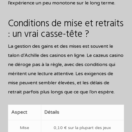
l’expérience un peu monotone sur le long terme.
Conditions de mise et retraits
: un vrai casse-tête ?
La gestion des gains et des mises est souvent le
talon d’Achille des casinos en ligne. Le cazeus casino
ne déroge pas à la règle, avec des conditions qui
méritent une lecture attentive. Les exigences de
mise peuvent sembler élevées, et les délais de
retrait parfois plus longs que ce que l’on espère.
Aspect
Détails
Mise
0,10 € sur la plupart des jeux