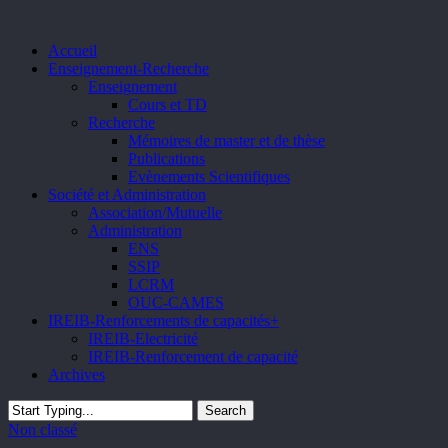
Skip
to
Menu
Accueil
main
Enseignement-Recherche
content
Enseignement
Cours et TD
Recherche
Mémoires de master et de thèse
Publications
Evènements Scientifiques
Société et Administration
Association/Mutuelle
Administration
ENS
SSIP
LCRM
OUC-CAMES
IREIB-Renforcements de capacités+
IREIB-Electricité
IREIB-Renforcement de capacité
Archives
Search
Close
Non classé
Search