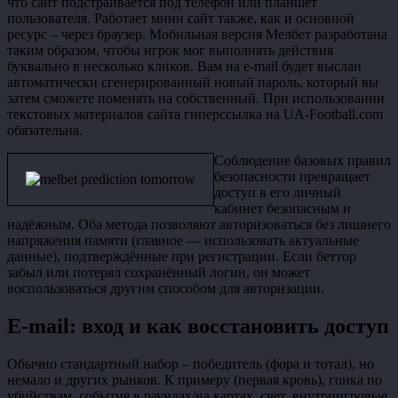
что сайт подстраивается под телефон или планшет
пользователя. Работает мини сайт также, как и основной
ресурс – через браузер. Мобильная версия Мелбет разработана
таким образом, чтобы игрок мог выполнять действия
буквально в несколько кликов. Вам на e-mail будет выслан
автоматически сгенерированный новый пароль, который вы
затем сможете поменять на собственный. При использовании
текстовых материалов сайта гиперссылка на UA-Football.com
обязательна.
Соблюдение базовых правил
безопасности превращает
доступ в его личный
кабинет безопасным и
надёжным. Оба метода позволяют авторизоваться без лишнего
напряжения памяти (главное — использовать актуальные
данные), подтверждённые при регистрации. Если беттор
забыл или потерял сохранённый логин, он может
воспользоваться другим способом для авторизации.
E‑mail: вход и как восстановить доступ
Обычно стандартный набор – победитель (фора и тотал), но
немало и других рынков. К примеру (первая кровь), гонка по
убийствам, события в раундах/на картах, счет, внутриигровые