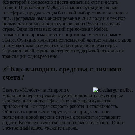
без которой невозможно внести деньги на счет и делать
ставки. Приложение Melbet, это многофункциональная
платформа, предлагающая большой выбор ставок на спорт и
игр. Программа была анонсирована в 2012 году и с тех пор
пользуется популярностью у игроков из России и других
стран. Одна из главных опций приложения Melbet,
возможность просматривать спортивные матчи в прямом
эфире. Функция является неотъемлемой частью живых ставок
и поможет вам размещать ставки прямо во время игры.
Стриминговый сервис доступен с поддержкой нескольких
трансляций одновременно.
✅ Как выводить средства с личного
счета?
Скачать «Мелбет» на Андроид с
мобильной версии рекомендуется пользователям, которые
экономят интернет-трафик. Еще одно преимущество
приложения – быстрая скорость работы и стабильность.
Обновлять приложение вручную не придется – при
появлении новой версии система оповестит и установит
апдейт. Введите в качестве логина номер телефона, ID или
электронный адрес, укажите пароль.