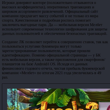
Игроки доверяют конторе (положительно отзываются о
высоких коэффициентах), оперативных транзакциях и
широком ассортименте развлечений. Официальный сайт
компании предлагает массу событий и не только из мира
спорта. Качественная и подробная роспись помогает
заключить выгодные пари. Да — мобильная версия Мелбет
использует современные технологии шифрования для защиты
данных пользователей и обеспечения безопасных транзакций.
Создание ЛК позволяет перейти к совершению ставок, так как
пользоваться услугами букмекера могут только
зарегистрированные пользователи, которые прошли
идентификацию. Помимо официальной страницы — у БК
есть мобильная версия, а также приложения для смартфонов/
планшетов на базе Android/i OS. Исходя из данных
финансового годового отчета, чистая прибыль букмекерской
компании «Мелбет» по итогам 2021 года увеличилась в 49
раз.