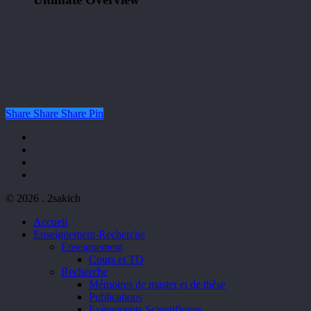
Share
Share
Share
Share
Pin
facebook
youtube
phone
email
© 2026 . 2sakich
Close
Accueil
Menu
Enseignement-Recherche
Enseignement
Cours et TD
Recherche
Mémoires de master et de thèse
Publications
Evènements Scientifiques