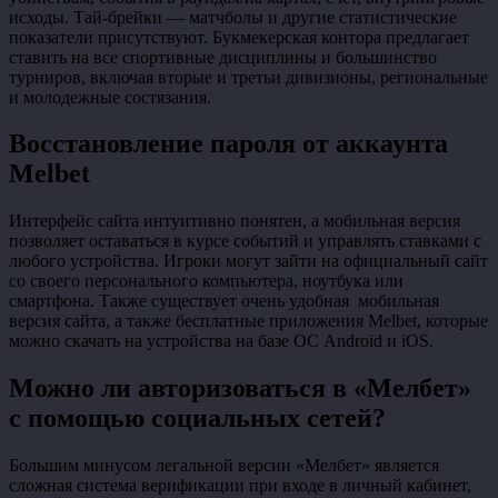
исходы. Тай-брейки — матчболы и другие статистические
показатели присутствуют. Букмекерская контора предлагает
ставить на все спортивные дисциплины и большинство
турниров, включая вторые и третьи дивизионы, региональные
и молодежные состязания.
Восстановление пароля от аккаунта
Melbet
Интерфейс сайта интуитивно понятен, а мобильная версия
позволяет оставаться в курсе событий и управлять ставками с
любого устройства. Игроки могут зайти на официальный сайт
со своего персонального компьютера, ноутбука или
смартфона. Также существует очень удобная мобильная
версия сайта, а также бесплатные приложения Melbet, которые
можно скачать на устройства на базе ОС Android и iOS.
Можно ли авторизоваться в «Мелбет»
с помощью социальных сетей?
Большим минусом легальной версии «Мелбет» является
сложная система верификации при входе в личный кабинет,